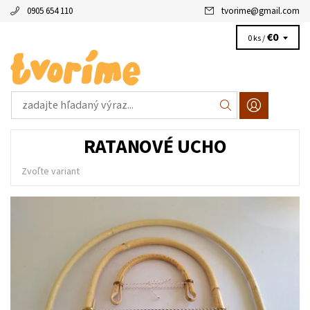
0905 654 110
tvorime
@
gmail.com
€0
0 ks /
RATANOVÉ UCHO
Zvoľte variant