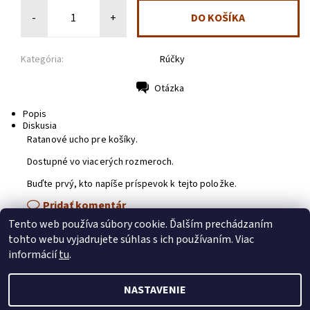
-
+
Kategória:
Rúčky
Otázka
Tlač
Popis
Diskusia
Ratanové ucho pre košíky.
Dostupné vo viacerých rozmeroch.
Buďte prvý, kto napíše príspevok k tejto položke.
Pridať komentár
Tento web používa súbory cookie. Ďalším prechádzaním
tohto webu vyjadrujete súhlas s ich používaním. Viac
Artmama.sk
|
Blog o pedigu
|
Polartek
|
Naničmama
|
Strojrez.sk
informácií
tu
.
NASTAVENIE
2026 © Pedig.sk, všetky práva vyhradené