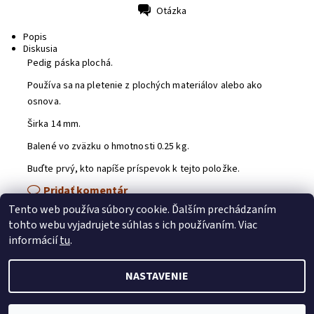
Otázka
Tlač
Popis
Diskusia
Pedig páska plochá.
Používa sa na pletenie z plochých materiálov alebo ako
osnova.
Širka 14 mm.
Balené vo zväzku o hmotnosti 0.25 kg.
Buďte prvý, kto napíše príspevok k tejto položke.
Pridať komentár
Tento web používa súbory cookie. Ďalším prechádzaním
tohto webu vyjadrujete súhlas s ich používaním. Viac
Artmama.sk
|
Blog o pedigu
|
Polartek
|
Naničmama
|
Strojrez.sk
informácií
tu
.
NASTAVENIE
2026 © Pedig.sk, všetky práva vyhradené