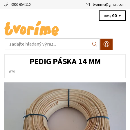
0905 654 110
tvorime
@
gmail.com
€0
0 ks /
PEDIG PÁSKA 14 MM
679