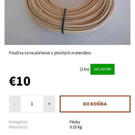
Používa sa na pletenie z plochých materiálov.
(2 ks)
SKLADOM
€10
-
+
Kategória:
Pásky
Hmotnosť:
0.25 kg